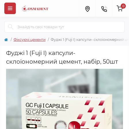
0
Фіксуючі цементи
Фуджі 1 (Fuji I) капсули- склоіономерний ц
Фуджі 1 (Fuji I) капсули-
склоіономерний цемент, набір, 50шт