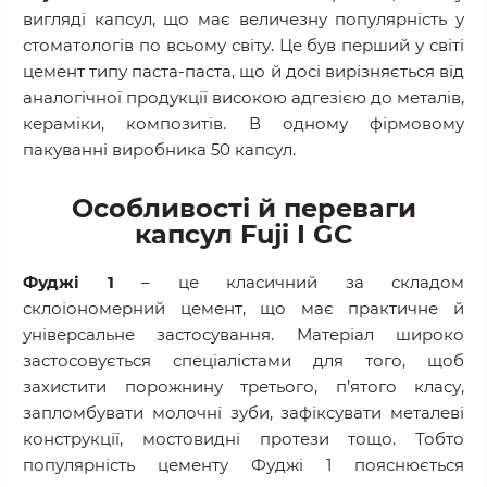
вигляді капсул, що має величезну популярність у
стоматологів по всьому світу. Це був перший у світі
цемент типу паста-паста, що й досі вирізняється від
аналогічної продукції високою адгезією до металів,
кераміки, композитів. В одному фірмовому
пакуванні виробника 50 капсул.
Особливості й переваги
капсул Fuji I GC
Фуджі 1
– це класичний за складом
склоіономерний цемент, що має практичне й
універсальне застосування. Матеріал широко
застосовується спеціалістами для того, щоб
захистити порожнину третього, п’ятого класу,
запломбувати молочні зуби, зафіксувати металеві
конструкції, мостовидні протези тощо. Тобто
популярність цементу Фуджі 1 пояснюється