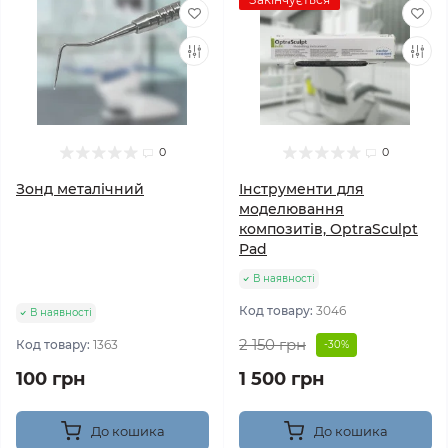
0
0
Зонд металічний
Інструменти для
моделювання
композитів, OptraSculpt
Pad
В наявності
Код товару:
3046
В наявності
2 150 грн
Код товару:
1363
-30%
100 грн
1 500 грн
До кошика
До кошика