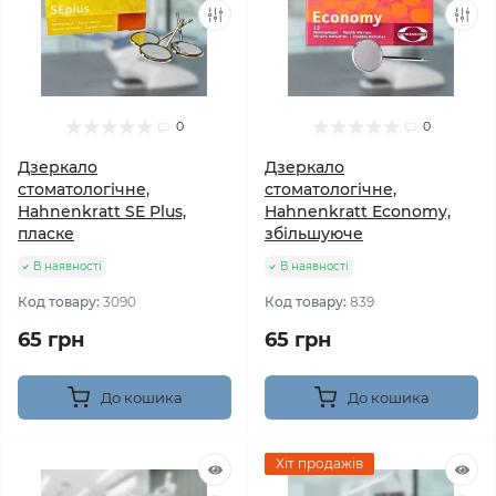
0
0
Дзеркало
Дзеркало
стоматологічне,
стоматологічне,
Hahnenkratt SE Plus,
Hahnenkratt Economy,
пласке
збільшуюче
В наявності
В наявності
Код товару:
3090
Код товару:
839
65 грн
65 грн
До кошика
До кошика
Хіт продажів