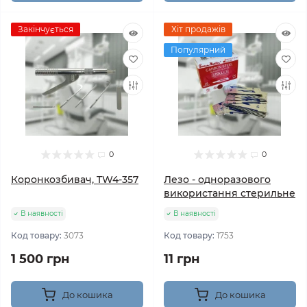
Закінчується
Хіт продажів
Популярний
0
0
Коронкозбивач, TW4-357
Лезо - одноразового
використання стерильне
В наявності
В наявності
Код товару:
3073
Код товару:
1753
1 500 грн
11 грн
До кошика
До кошика