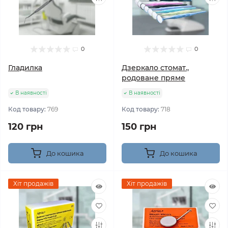
0
0
Гладилка
Дзеркало стомат.,
родоване пряме
В наявності
В наявності
Код товару:
769
Код товару:
718
120 грн
150 грн
До кошика
До кошика
Хіт продажів
Хіт продажів