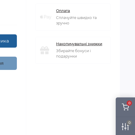
Оплата
Сплачуйте швидко та
зручно
шика
Накопичувальні знижки
Збирайте бонуси і
подарунки
ня
0
0