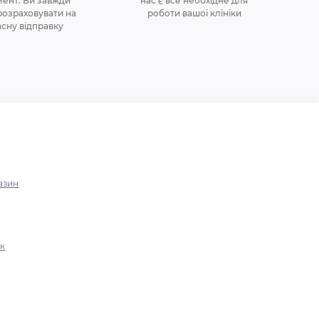
ент. Ви завжди
нас є все необхідне для
озраховувати на
роботи вашої клініки
асну відправку
азин
ок