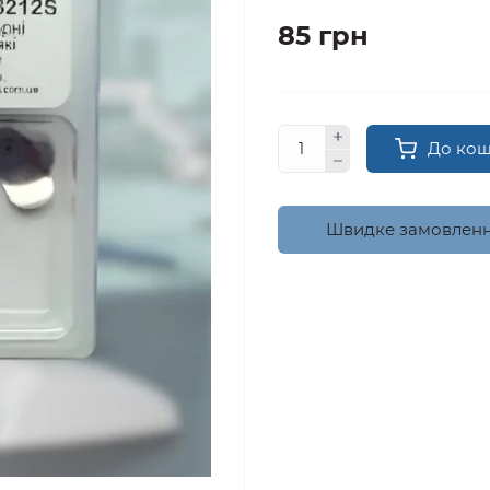
85 грн
До ко
Швидке замовлен