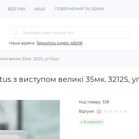
ВІДГУКИ
АКЦІЇ
ПОВЕРНЕННЯ ТА ОБМІН
Наша адреса:
Тернопіль Індекс 46006
пом великі 35мк. 3212S, уп.10шт
us з виступом великі 35мк. 3212S, у
Код товару:
538
Відгуки:
(0)
В наявності