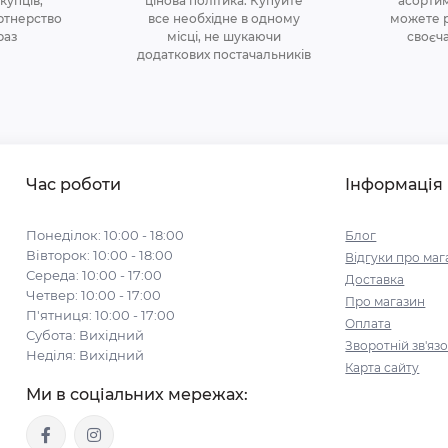
купцiв,
цінова політикa. Купуйте
асортим
ртнерство
все необхідне в одному
можете р
раз
місці, не шукаючи
своєч
додаткових постачальників
Час роботи
Інформація
Понеділок: 10:00 - 18:00
Блог
Вівторок: 10:00 - 18:00
Відгуки про маг
Середа: 10:00 - 17:00
Доставка
Четвер: 10:00 - 17:00
Про магазин
П'ятниця: 10:00 - 17:00
Оплата
Субота: Вихідний
Зворотній зв'яз
Неділя: Вихідний
Карта сайту
Ми в соціальних мережах: