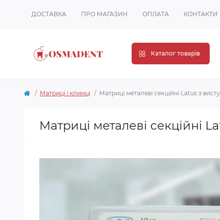
ДОСТАВКА
ПРО МАГАЗИН
ОПЛАТА
КОНТАКТИ
Каталог товарів
Матриці і клинці
Матриці металеві секційні Latus з висту
Матриці металеві секційні Lat