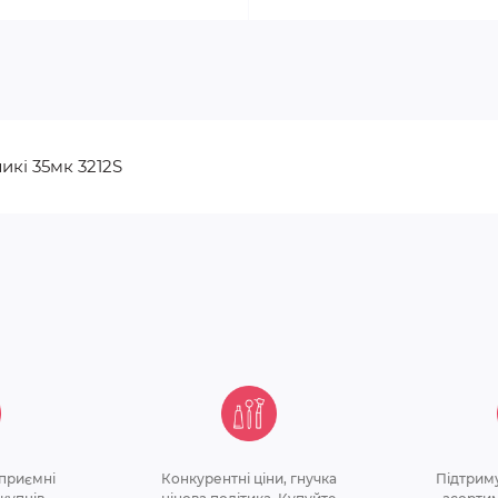
икі 35мк 3212S
 приємнi
Конкурентні ціни, гнучка
Підтрим