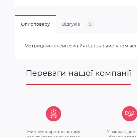
Опис товару
Відгуків
0
Матриці металеві секційні Latus з виступом вел
Переваги нашої компанії
Ми клiєнтоорiєнтовнi, тому
У нас завжди є