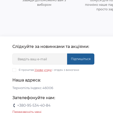
завжди допоможемо вам з
бонуси для по
вибором
почнiмо наше па
просто за
Слідкуйте за новинками та акціями:
Підпишіться
Я прочитав
Умови угоди
і згоден з вимогами
Наша адреса:
Тернопіль Індекс 46006
Зателефонуйте нам:
+380-95-534-40-84
Передзвоніть мені