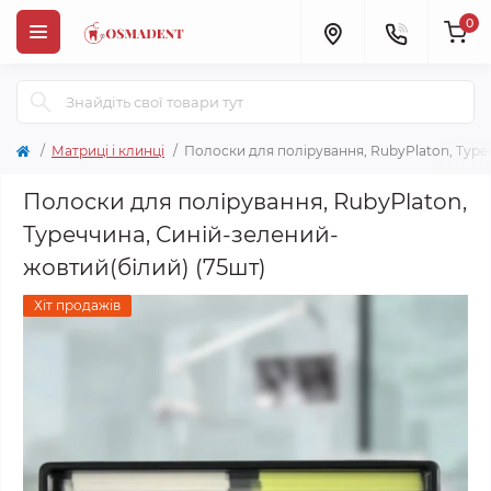
0
Матриці і клинці
Полоски для полірування, RubyPlaton, Туре
Полоски для полірування, RubyPlaton,
Туреччина, Синій-зелений-
жовтий(білий) (75шт)
Хіт продажів