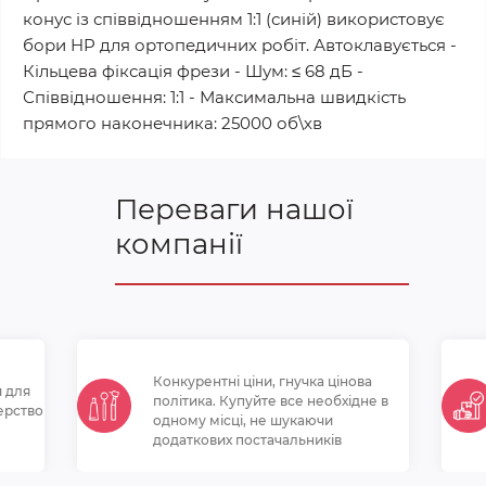
конус із співвідношенням 1:1 (синій) використовує
бори HP для ортопедичних робіт. Автоклавується -
Кільцева фіксація фрези - Шум: ≤ 68 дБ -
Співвідношення: 1:1 - Максимальна швидкість
прямого наконечника: 25000 об\хв
Переваги нашої
компанії
Конкурентні ціни, гнучка цінова
и для
політикa. Купуйте все необхідне в
ерство
одному місці, не шукаючи
додаткових постачальників