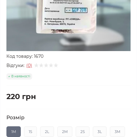
Код товару:
1670
Відгуки:
(0)
В наявності
220 грн
Розмір
1M
1S
2L
2M
2S
3L
3M