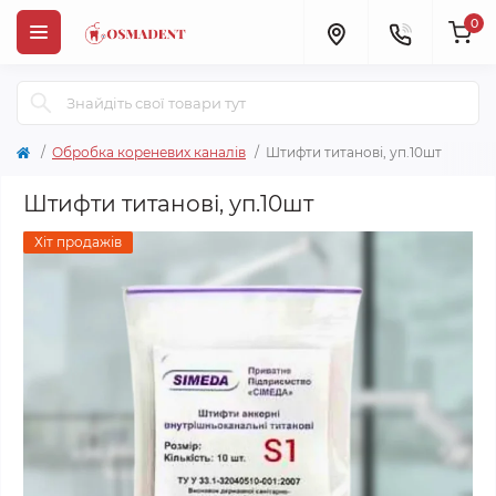
0
Обробка кореневих каналів
Штифти титанові, уп.10шт
Штифти титанові, уп.10шт
Хіт продажів