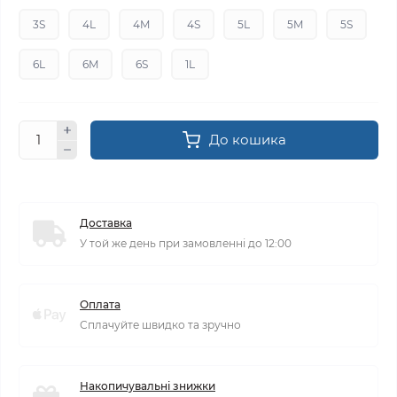
3S
4L
4M
4S
5L
5M
5S
6L
6M
6S
1L
До кошика
Доставка
У той же день при замовленні до 12:00
Оплата
Сплачуйте швидко та зручно
Накопичувальні знижки