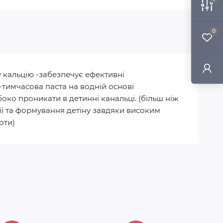
0
у кальцію -забезпечує ефективні
 -тимчасова паста на водній основі
ко проникати в детинні канальці. (більш ніж
дії та формування детіну завдяки високим
оти)