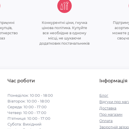
 приємнi
Конкурентні ціни, гнучка
Підтрим
купцiв,
цінова політикa. Купуйте
асортим
ртнерство
все необхідне в одному
можете р
раз
місці, не шукаючи
своєч
додаткових постачальників
Час роботи
Інформація
Понеділок: 10:00 - 18:00
Блог
Вівторок: 10:00 - 18:00
Відгуки про маг
Середа: 10:00 - 17:00
Доставка
Четвер: 10:00 - 17:00
Про магазин
П'ятниця: 10:00 - 17:00
Оплата
Субота: Вихідний
Зворотній зв'яз