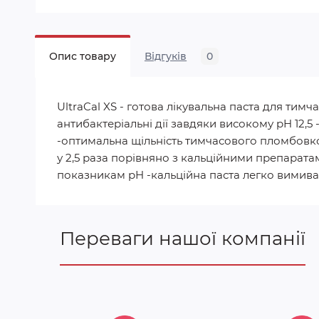
Опис товару
Відгуків
0
UltraCal XS - готова лікувальна паста для тим
антибактеріальні дії завдяки високому pH 12,5
-оптимальна щільність тимчасового пломбовков
у 2,5 раза порівняно з кальційними препаратам
показникам pH -кальційна паста легко вимива
Переваги нашої компанії