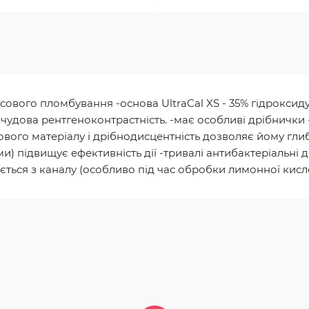
часового пломбування -основа UltraCal XS - 35% гідроксид
 -чудова рентгеноконтрастність. -має особливі дрібнички
ого матеріалу і дрібнодисцентність дозволяє йому глибо
и) підвищує ефективність дії -тривалі антибактеріальні 
ється з каналу (особливо під час обробки лимонної кисл