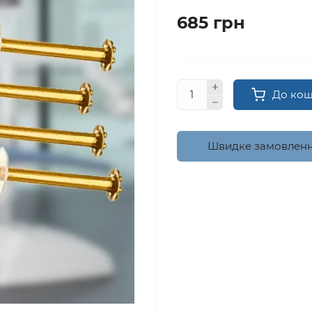
685 грн
До ко
Швидке замовлен