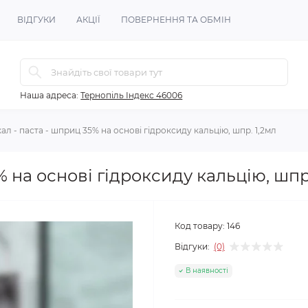
ВІДГУКИ
АКЦІЇ
ПОВЕРНЕННЯ ТА ОБМІН
Наша адреса:
Тернопіль Індекс 46006
ал - паста - шприц 35% на основі гідроксиду кальцію, шпр. 1,2мл
% на основі гідроксиду кальцію, шпр
Код товару:
146
Відгуки:
(0)
В наявності