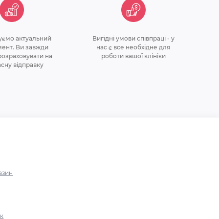
уємо актуальний
Вигідні умови співпраці - у
ент. Ви завжди
нас є все необхідне для
озраховувати на
роботи вашої клініки
асну відправку
азин
ок