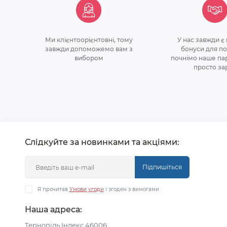
Ми клiєнтоорiєнтовнi, тому
У нас завжди є
завжди допоможемо вам з
бонуси для по
вибором
почнiмо наше па
просто за
Слідкуйте за новинками та акціями:
Підпишіться
Я прочитав
Умови угоди
і згоден з вимогами
Наша адреса:
Тернопіль Індекс 46006