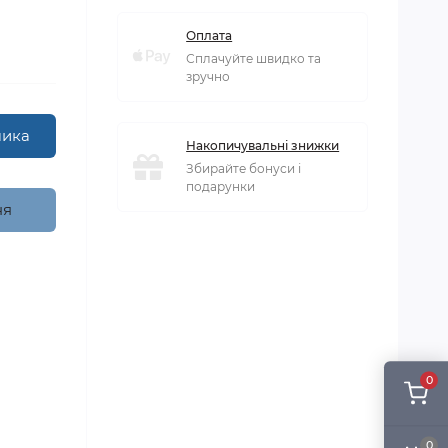
Оплата
Сплачуйте швидко та
зручно
шика
Накопичувальні знижки
Збирайте бонуси і
подарунки
ня
0
0