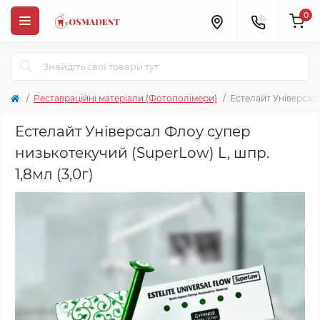
0
Реставраційні матеріали (Фотополімери)
Естелайт Універсал 
Естелайт Універсал Флоу супер
низькотекучий (SuperLow) L, шпр.
1,8мл (3,0г)