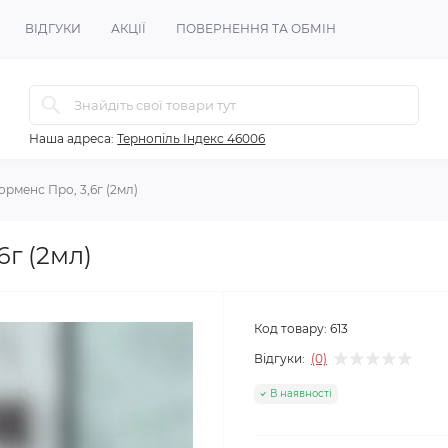
ВІДГУКИ
АКЦІЇ
ПОВЕРНЕННЯ ТА ОБМІН
Наша адреса:
Тернопіль Індекс 46006
рменс Про, 3,6г (2мл)
г (2мл)
Код товару:
613
Відгуки:
(0)
В наявності