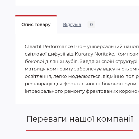
Опис товару
Відгуків
0
Clearfil Performance Pro – універсальний на
світлової дифузії від Kuraray Noritake. Композ
бокової ділянки зубів. Завдяки своїй структу
матриця композиту забезпечує відсутність змін
освітлення, легко моделюється, відмінно полір
реставрації для фронтальної та бокової групи з
інтраорального ремонту фрактованих коронок
Переваги нашої компанії