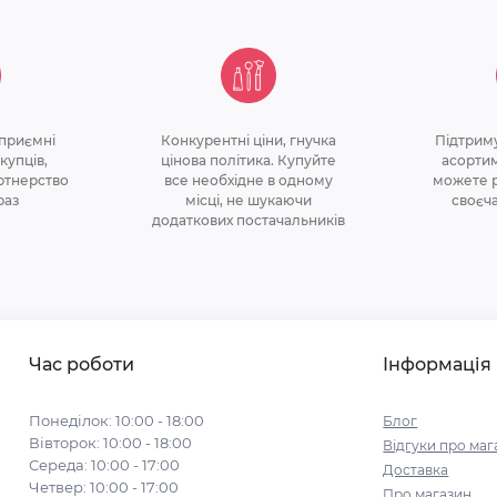
 приємнi
Конкурентні ціни, гнучка
Підтрим
купцiв,
цінова політикa. Купуйте
асортим
ртнерство
все необхідне в одному
можете р
раз
місці, не шукаючи
своєч
додаткових постачальників
Час роботи
Інформація
Понеділок: 10:00 - 18:00
Блог
Вівторок: 10:00 - 18:00
Відгуки про маг
Середа: 10:00 - 17:00
Доставка
Четвер: 10:00 - 17:00
Про магазин