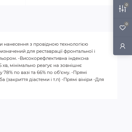
0
0
ки нaнесення з провідною технологією
Призначений для реставрації фронтальної і
кольором. -Високорефлективна індексна
5 хв, мінімально реагує на зовнішнє
 78% по вазі та 66% по об’єму. -Прямі
 (закриття діастеми і т.п) -Прямі вініри -Для