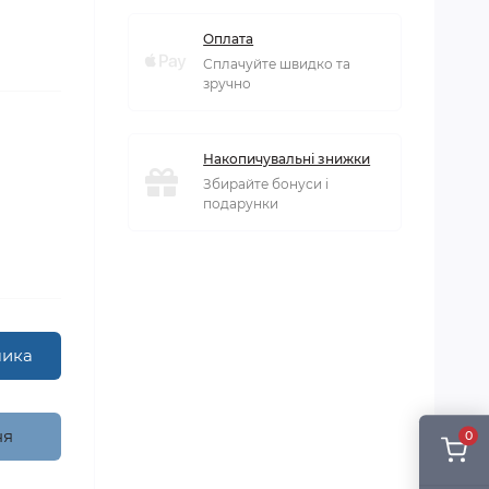
Оплата
Сплачуйте швидко та
зручно
Накопичувальні знижки
Збирайте бонуси і
подарунки
шика
ня
0