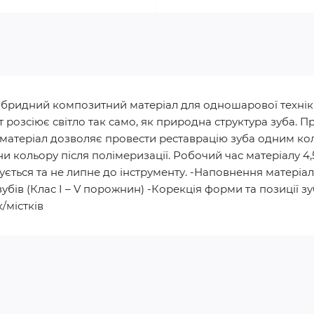
ногібридний композитний матеріал для одношарової техні
ит розсіює світло так само, як природна структура зуба. 
рі матеріал дозволяє провести реставрацію зуба одним 
и кольору після полімеризації. Робочий час матеріалу 4,
ується та не липне до інструменту. -Наповнення матеріалу
убів (Клас I – V порожнин) -Корекція форми та позиції зуба
/містків