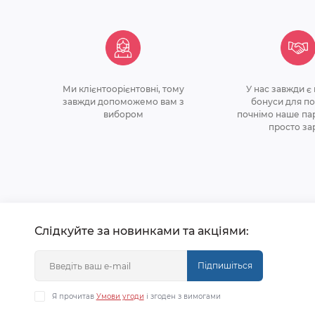
Ми клiєнтоорiєнтовнi, тому
У нас завжди є
завжди допоможемо вам з
бонуси для по
вибором
почнiмо наше па
просто за
Слідкуйте за новинками та акціями:
Підпишіться
Я прочитав
Умови угоди
і згоден з вимогами