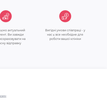
уємо актуальний
Вигідні умови співпраці - у
ент. Ви завжди
нас є все необхідне для
озраховувати на
роботи вашої клініки
асну відправку
азин