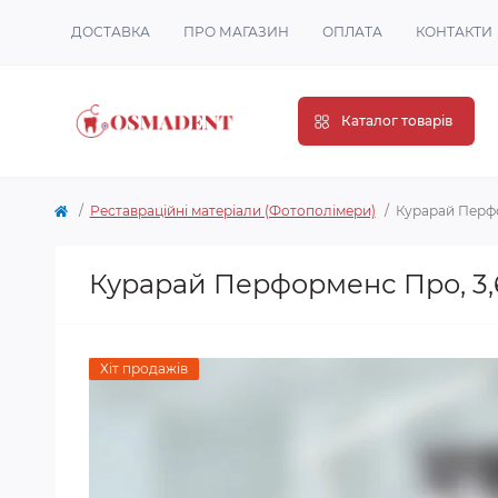
ДОСТАВКА
ПРО МАГАЗИН
ОПЛАТА
КОНТАКТИ
Каталог товарів
Реставраційні матеріали (Фотополімери)
Курарай Перфо
Курарай Перформенс Про, 3,6
Хіт продажів