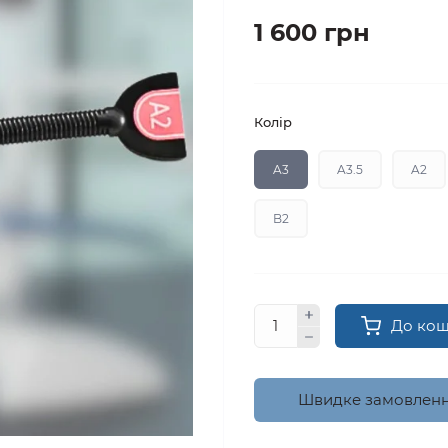
1 600 грн
Колір
A3
A3.5
A2
B2
До ко
Швидке замовлен