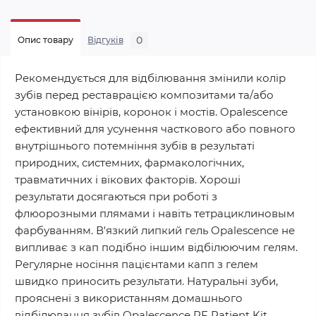
0
Опис товару
Відгуків
Рекомендується для відбілювання змінили колір
зубів перед реставрацією композитами та/або
установкою вінірів, коронок і мостів. Opalescence
ефективний для усунення часткового або повного
внутрішнього потемніння зубів в результаті
природних, системних, фармакологічних,
травматичних і вікових факторів. Хороші
результати досягаються при роботі з
флюорозными плямами і навіть тетрациклиновым
фарбуванням. В'язкий липкий гель Opalescence не
випливає з кап подібно іншим відбілюючим гелям.
Регулярне носіння пацієнтами капп з гелем
швидко приносить результати. Натуральні зуби,
прояснені з використанням домашнього
відбілювання зубів Opalescence PF Patient Kit,