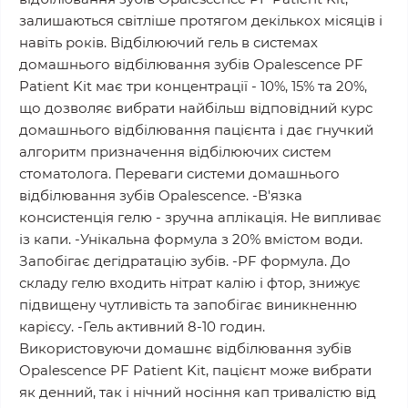
залишаються світліше протягом декількох місяців і
навіть років. Відбілюючий гель в системах
домашнього відбілювання зубів Opalescence PF
Patient Kit має три концентрації - 10%, 15% та 20%,
що дозволяє вибрати найбільш відповідний курс
домашнього відбілювання пацієнта і дає гнучкий
алгоритм призначення відбілюючих систем
стоматолога. Переваги системи домашнього
відбілювання зубів Opalescence. -В'язка
консистенція гелю - зручна аплікація. Не випливає
із капи. -Унікальна формула з 20% вмістом води.
Запобігає дегідратацію зубів. -PF формула. До
складу гелю входить нітрат калію і фтор, знижує
підвищену чутливість та запобігає виникненню
карієсу. -Гель активний 8-10 годин.
Використовуючи домашнє відбілювання зубів
Opalescence PF Patient Kit, пацієнт може вибрати
як денний, так і нічний носіння кап тривалістю від